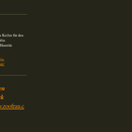
 Keilus für den
lin.
 Haustür.
in-
nk/
en
ck
w.zoofrau.c