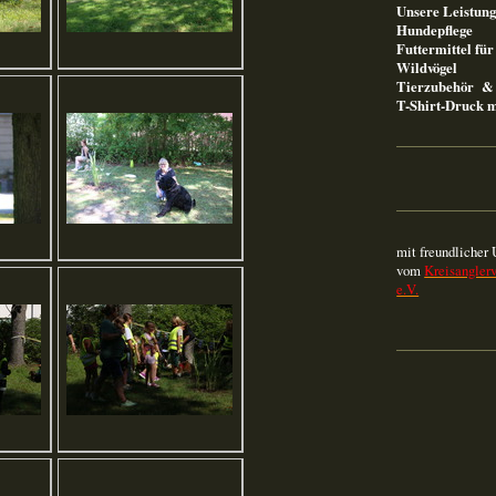
Unsere Leistung
Hundepflege
Futtermittel fü
Wildvögel
Tierzubehör & 
T-Shirt-Druck m
mit freundlicher 
vom
Kreisangler
e.V.