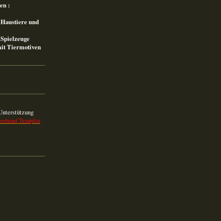
en :
r Haustiere und
Spielzeuge
it Tiermotiven
Unterstützung
verband Templin