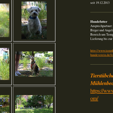
seit 19.12.2013
Hundefutter
Ansprechpartner:
Birger und Angela
Bereich um Temp
Lieferung bis zur
http://www.templ
hundeverein.de/li
Tierstübch
Mühlenbe
https://ww
om/